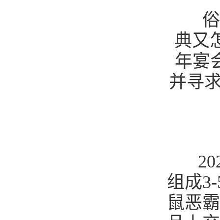
俗话
典又
年宴
并寻
202
组成
3-
鼠恶霸