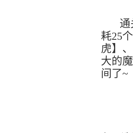
通关
耗
25
个
虎】、
大的魔
间了
~