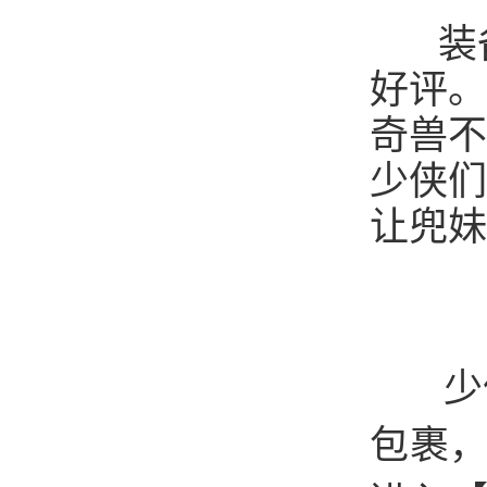
装备
好评。
奇兽不
少侠们
让兜妹
少侠
包裹，