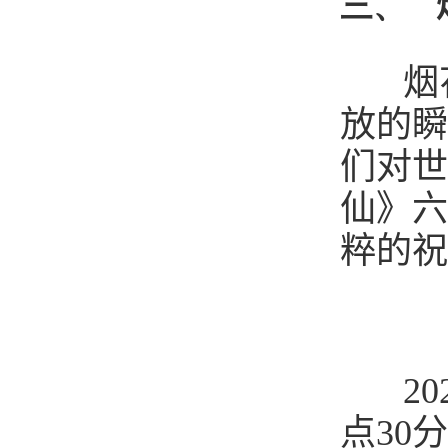
三、
烟花
放的瞬
们对世
仙》六
粹的祝
202
点
30
分