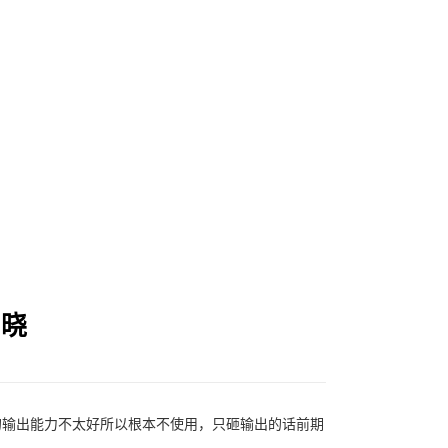
您的位置：
官网首页
>
新手
知晓
的输出能力不太好所以根本不使用，只砸输出的话前期