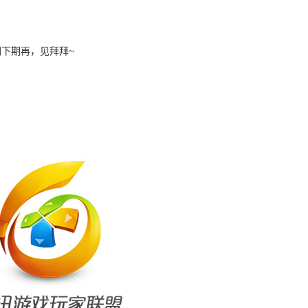
们下期再，见拜拜
~